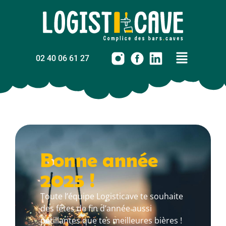
02 40 06 61 27
Bonne année
2025 !
Toute l’équipe Logisticave te souhaite
des fêtes de fin d’année aussi
pétillantes que tes meilleures bières !