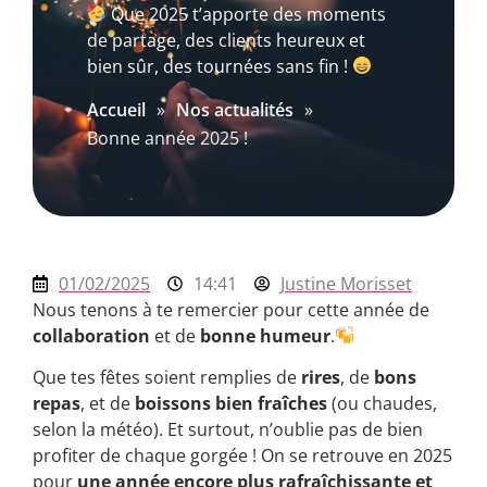
Que 2025 t’apporte des moments
de partage, des clients heureux et
bien sûr, des tournées sans fin !
Accueil
»
Nos actualités
»
Bonne année 2025 !
01/02/2025
14:41
Justine Morisset
Nous tenons à te remercier pour cette année de
collaboration
et de
bonne humeur
.
Que tes fêtes soient remplies de
rires
, de
bons
repas
, et de
boissons bien fraîches
(ou chaudes,
selon la météo). Et surtout, n’oublie pas de bien
profiter de chaque gorgée ! On se retrouve en 2025
pour
une année encore plus rafraîchissante et