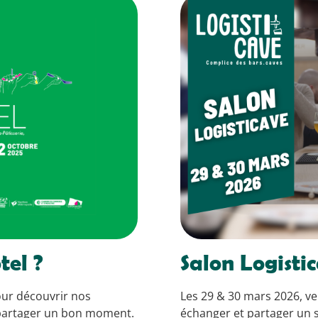
tel ?
Salon Logisti
ur découvrir nos
Les 29 & 30 mars 2026, v
 partager un bon moment.
échanger et partager un